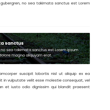
d gubergren, no sea takimata sanctus est Lorem
ta sanctus
, no sea takimata sanctus est Lorem ipsum
 dolore magna aliquyam erat.
mcorper suscipit lobortis nisl ut aliquip ex ea
 in vulputate velit esse molestie consequat, vel
an et iusto odio dignissim qui blandit praesent