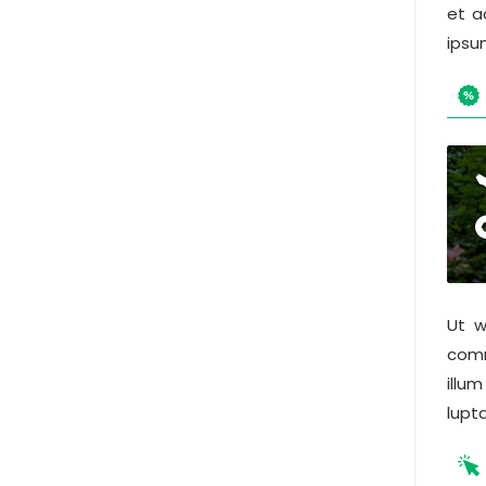
et a
ipsu
Ut w
comm
illu
lupta