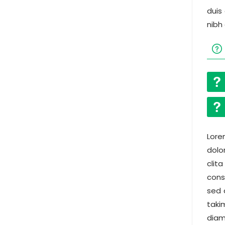
duis
nibh
Lore
dolo
clit
cons
sed 
taki
diam