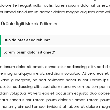
 dolore te feugait nulla facilisi. Lorem ipsum dolor sit ame
 euismod tincidunt ut laoreet dolore magna aliquam erat vol
Ürünle İlgili Merak Edilenler
Duo dolores et ea rebum?
Lorem ipsum dolor sit amet?
m ipsum dolor sit amet, consetetur sadipscing elitr, sed 
re magna aliquyam erat, sed diam voluptua. At vero eos et
a kasd gubergren, no sea takimata sanctus est Lorem ips
etetur sadipscing elitr, sed diam nonumy eirmod tempor in
diam voluptua. At vero eos et accusam et justo duo dolores
mata sanctus est Lorem ipsum dolor sit amet. Lorem ipsum d
 nonumy eirmod tempor invidunt ut labore et dolore magna