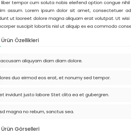
liber tempor cum soluta nobis eleifend option congue nihi
im assum. Lorem ipsum dolor sit amet, consectetuer ad
idunt ut laoreet dolore magna aliquam erat volutpat. Ut wisi
mcorper suscipit lobortis nisl ut aliquip ex ea commodo cons
Ürün Özellikleri
 accusam aliquyam diam diam dolore.
lores duo eirmod eos erat, et nonumy sed tempor.
 et invidunt justo labore Stet clita ea et gubergren.
sd magna no rebum, sanctus sea.
Ürün Görselleri