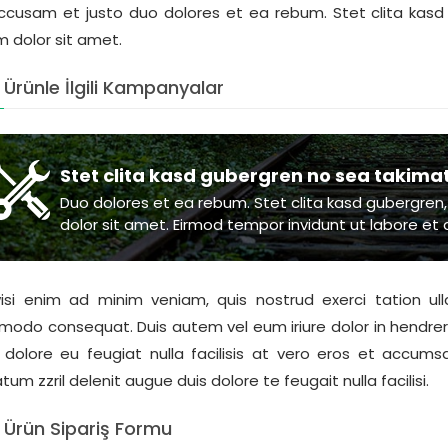
ccusam et justo duo dolores et ea rebum. Stet clita kas
m dolor sit amet.
Ürünle İlgili Kampanyalar
Stet clita kasd gubergren no sea takima
Duo dolores et ea rebum. Stet clita kasd gubergren
dolor sit amet. Eirmod tempor invidunt ut labore et
isi enim ad minim veniam, quis nostrud exerci tation ulla
odo consequat. Duis autem vel eum iriure dolor in hendrerit
m dolore eu feugiat nulla facilisis at vero eros et accums
tum zzril delenit augue duis dolore te feugait nulla facilisi.
Ürün Sipariş Formu