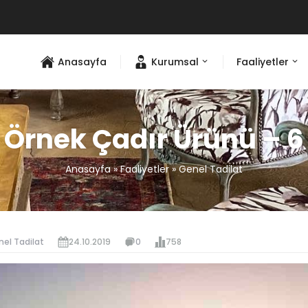
Anasayfa
Kurumsal
Faaliyetler
Örnek Çadır Ürünü – 6
Anasayfa
»
Faaliyetler
»
Genel Tadilat
el Tadilat
24.10.2019
0
758