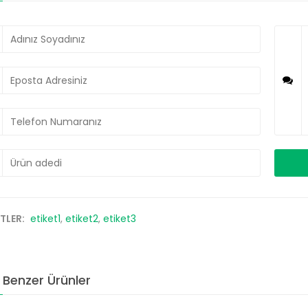
ETLER:
etiket1
,
etiket2
,
etiket3
Benzer Ürünler