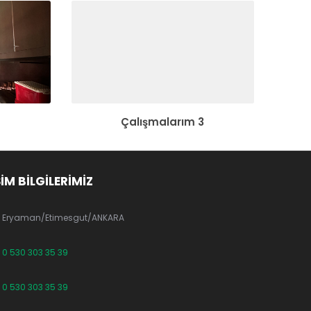
Çalışmalarım 3
ŞİM BİLGİLERİMİZ
Eryaman/Etimesgut/ANKARA
0 530 303 35 39
0 530 303 35 39