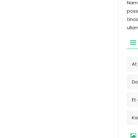
Nam 
poss
tinc
ulla
At
Do
Et
Ka