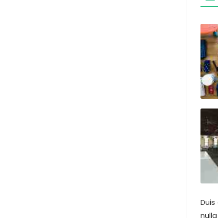
Duis
null