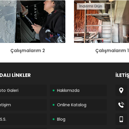
İndirimli Ürün
Çalışmalarım 2
Çalışmalarım 1
DALI LİNKLER
İLETİ
oto Galeri
Hakkımızda
letişim
Online Katalog
S.S.
Blog