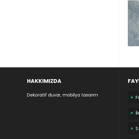
HAKKIMIZDA
FAY
Dekoratif duvar, mobilya tasarım
F
İ
S.